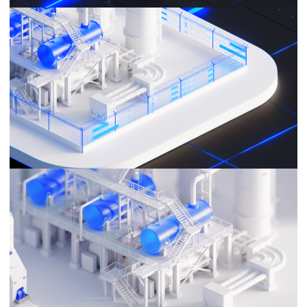
Оживите свои идеи вместе с нами
Студия моушн дизайна и 3D визуализации
Получить бриф
+7 831 423 29 42
contact25motion@yandex.ru
Россия, Нижний Новгород