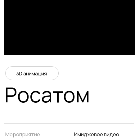
3D анимация
Росатом
Мероприятие
Имиджевое видео
Компания
25 моушн
Год
2025