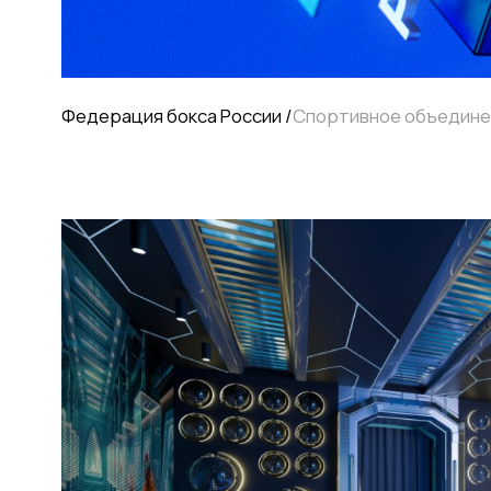
Оживите свои идеи вместе с нами
Студия моушн дизайна и 3D визуализации
Получить бриф
+7 831 423 29 42
contact25motion@yandex.ru
Россия, Нижний Новгород
All rights reserved
↑
© 2022–2026 25MOTION