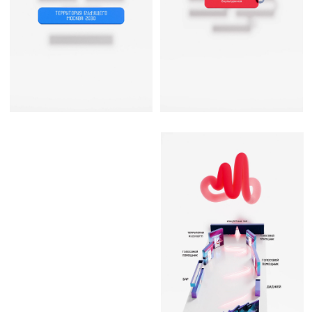
Оживите свои идеи вместе с нами
Студия моушн дизайна и 3D визуализации
Получить бриф
+7 831 423 29 42
contact25motion@yandex.ru
Россия, Нижний Новгород
All rights reserved
↑
© 2022–2026 25MOTION