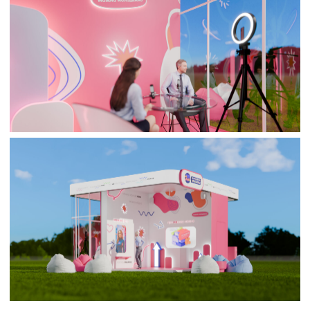
Оживите свои идеи вместе с нами
Студия моушн дизайна и 3D визуализации
Получить бриф
+7 831 423 29 42
contact25motion@yandex.ru
Россия, Нижний Новгород
All rights reserved
↑
© 2022–2026 25MOTION