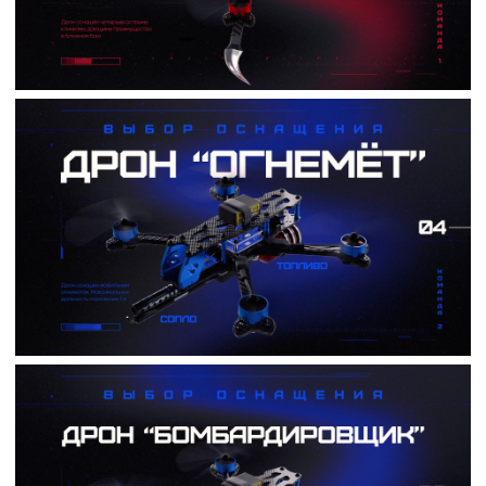
Оживите свои идеи вместе с нами
Студия моушн дизайна и 3D визуализации
Получить бриф
+7 831 423 29 42
contact25motion@yandex.ru
Россия, Нижний Новгород