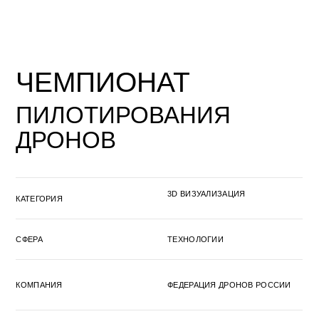
ДРОНОВ
3D ВИЗУАЛИЗАЦИЯ
КАТЕГОРИЯ
СФЕРА
ТЕХНОЛОГИИ
КОМПАНИЯ
ФЕДЕРАЦИЯ ДРОНОВ РОССИИ
ГОД
2023
Целью проекта было привлечение внимания
молодежной аудитории к науке и технологиям,
стимулирование интереса к развитию и
использованию дронов в различных сферах
жизни. И результат превзошел все ожидания:
участники конгресса с большим интересом
следили за соревнованиями дронов,
знакомились с их возможностями и
применением в науке, образовании и
промышленности.
В рамках проекта была создана уникальная