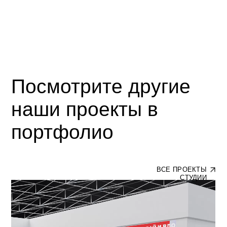
российских нефтяных компаний
3D ВИЗУАЛИЗАЦИЯ/ВИДЕОКОНТЕНТ
Оживите свои идеи вместе с нами
Студия моушн дизайна и 3D визуализации
Получить бриф
+7 831 423 29 42
contact25motion@yandex.ru
Россия, Нижний Новгород